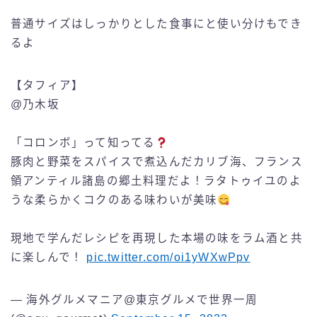
普通サイズはしっかりとした食事にと使い分けもでき
るよ
【タフィア】
@乃木坂
「コロンボ」って知ってる
豚肉と野菜をスパイスで煮込んだカリブ海、フランス
領アンティル諸島の郷土料理だよ！ラタトゥイユのよ
うな柔らかくコクのある味わいが美味
現地で学んだレシピを再現した本場の味をラム酒と共
に楽しんで！
pic.twitter.com/oi1yWXwPpv
— 海外グルメマニア@東京グルメで世界一周