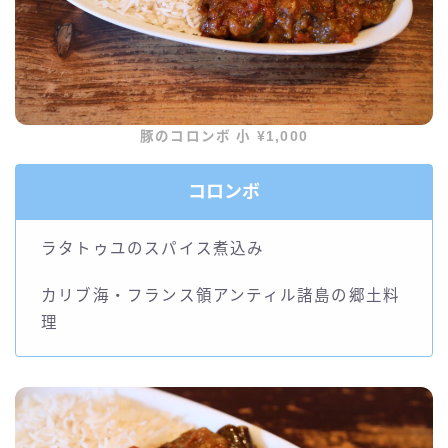
豚のコロンボ 小 ¥1,000
コロンボ
ラタトゥユのスパイス煮込み
カリブ海・フランス領アンティル諸島の郷土料
理