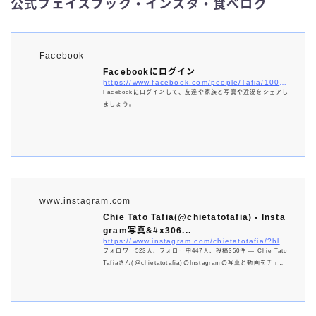
公式フェイスブック・インスタ・食べログ
Facebook
Facebookにログイン
https://www.facebook.com/people/Tafia/100063686013531/
Facebookにログインして、友達や家族と写真や近況をシェアし
ましょう。
www.instagram.com
Chie Tato Tafia(@chietatotafia) • Insta
gram写真&#x306...
https://www.instagram.com/chietatotafia/?hl=ja
フォロワー523人、フォロー中447人、投稿350件 ― Chie Tato
Tafiaさん(@chietatotafia)のInstagramの写真と動画をチェッ
クしよう