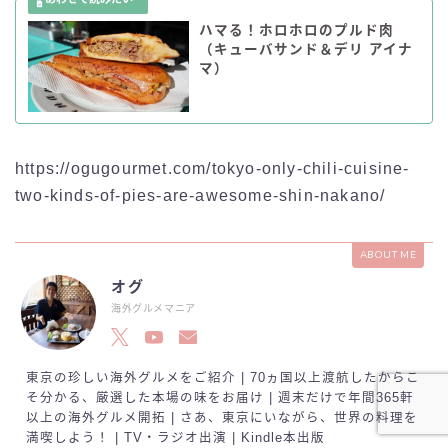
ハマる！ホロホロのプルド肉
（キューバサンド＆デリ アイナ
マ）
https://ogugourmet.com/tokyo-only-chili-cuisine-
two-kinds-of-pies-are-awesome-shin-nakano/
ABOUT ME
オグ
海外グルメマニア
東京の珍しい海外グルメをご紹介 | 70ヵ国以上渡航したからこ
そ分かる、厳選した本場の味をお届け | 週末だけで年間365軒
以上の海外グルメ開拓 | さあ、東京にいながら、世界の料理を
満喫しよう！ | TV・ラジオ出演 | Kindle本出版