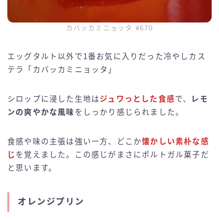
カバッカミニョッタ ¥670
エッグタルト以外で1番お気に入りだった冷やしカス
テラ「カバッカミニョッタ」
シロップに浸した生地は
ジュワっとした食感
で、
レモ
ンの爽やかな風味
をしっかり感じられました。
食感や味の主張は強い一方、どこか
懐かしい素朴な感
じ
を覚えました。この感じがまさにポルトガル菓子だ
と思います。
オレンジプリン