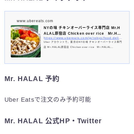
www.ubereats.com
NYの味 チキンオーバーライス専門店 Mr.H
ALAL原宿店 Chicken over rice Mr.HAL
https://www.ubereats.com/jp/tokyo/food-delivery/nyの味-チキンオーハーライス専門店-mrhalal原宿店-chicken-over-rice-mrhalal-harajuku/qSzlR705SaWv5laoDKQ2hA
AL ...
Uber アカウントで、東京のNYの味 チキンオーバーライス専門
店 Mr.HALAL原宿店 Chicken over rice Mr.HALAL
HARAJUKUに料理の配達を注文できます。メニューや人気商品
の閲覧、注文状況の確認ができます。
Mr. HALAL 予約
Uber Eatsで注文のみ予約可能
Mr. HALAL 公式HP・Twitter