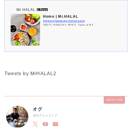
Mr.HALAL
1 Post
Home | Mr.HALAL
https://www.mr-halal.com
TASTY, HEALTHY, SPICY. Taste of NY
Tweets by MrHALAL2
ABOUT ME
オグ
海外グルメマニア