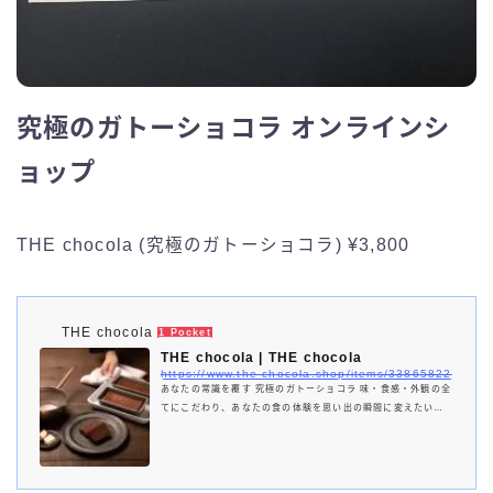
究極のガトーショコラ オンラインシ
ョップ
THE chocola (究極のガトーショコラ) ¥3,800
THE chocola
1 Pocket
THE chocola | THE chocola
https://www.the-chocola.shop/items/33865822
あなたの常識を覆す 究極のガトーショコラ 味・食感・外観の全
てにこだわり、あなたの食の体験を思い出の瞬間に変えたい。
口に入れるたびに感動が、あなたに届きますように。 願いを込
めて。