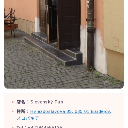
店名：
Slovenský Pub
住所：
Hviezdoslavova 99, 085 01 Bardejov,
スロバキア
Tel：
+421944555135