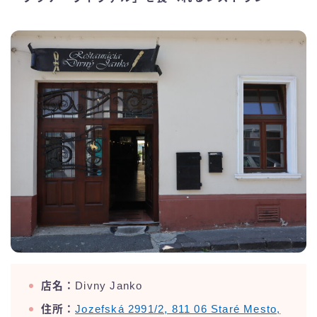
店名：
Divny Janko
住所：
Jozefská 2991/2, 811 06 Staré Mesto,