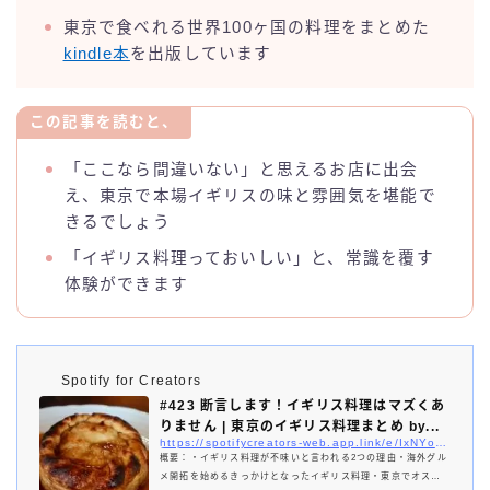
東京で食べれる世界100ヶ国の料理をまとめた
kindle本
を出版しています
この記事を読むと、
「ここなら間違いない」と思えるお店に出会
え、東京で本場イギリスの味と雰囲気を堪能で
きるでしょう
「イギリス料理っておいしい」と、常識を覆す
体験ができます
Spotify for Creators
#423 断言します！イギリス料理はマズくあ
りません | 東京のイギリス料理まとめ by...
https://spotifycreators-web.app.link/e/IxNYo0J1w2b
概要：・イギリス料理が不味いと言われる2つの理由・海外グル
メ開拓を始めるきっかけとなったイギリス料理・東京でオスス