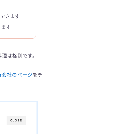
能できます
ります
料理は格別です。
行会社のページ
をチ
CLOSE