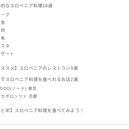
表的なスロベニア料理18選
スープ
主食
お肉
お魚
パスタ
デザート
オススメ】スロベニアのレストラン9選
本でスロベニア料理を食べれるお店2選
ODO(ノード) 東京
ピカポロンツァ 京都
まとめ】スロベニア料理を食べてみよう！