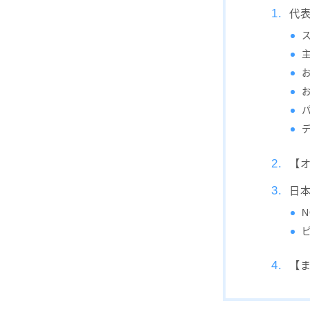
代
【
日
N
【