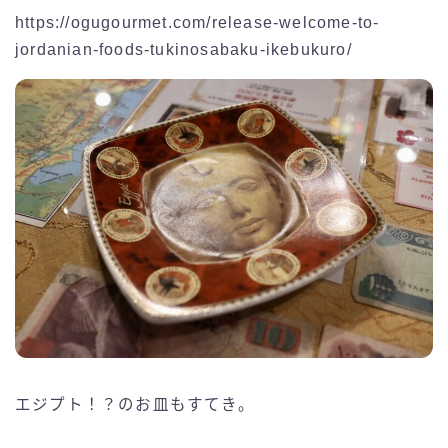
https://ogugourmet.com/release-welcome-to-
jordanian-foods-tukinosabaku-ikebukuro/
エジプト！？のお皿もすてき。