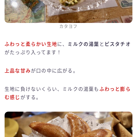
カタヨフ
ふわっと柔らかい生地
に、
ミルクの湯葉
と
ピスタチオ
がたっぷり入ってます！
上品な甘み
が口の中に広がる。
生地に負けないくらい、ミルクの湯葉も
ふわっと膨ら
む感じ
がする。