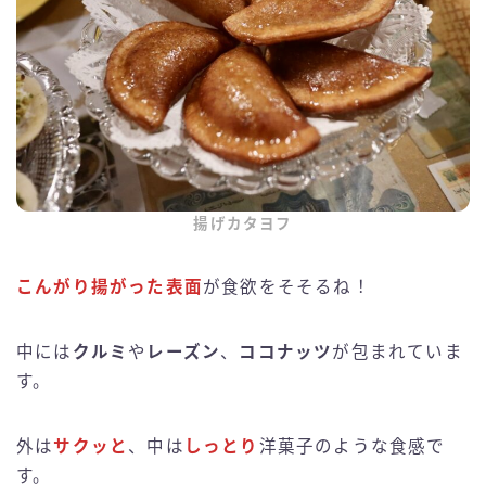
揚げカタヨフ
こんがり揚がった表面
が食欲をそそるね！
中には
クルミ
や
レーズン
、
ココナッツ
が包まれていま
す。
外は
サクッと
、中は
しっとり
洋菓子のような食感で
す。