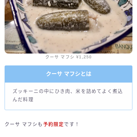
クーサ マフシ ¥1,250
クーサ マフシとは
ズッキーニの中にひき肉、米を詰めてよく煮込
んだ料理
クーサ マフシも
予約限定
です！