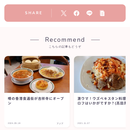
SHARE
Recommend
こちらの記事もどうぞ
噂の香港食通街が吉祥寺にオープ
激ウマ！ウズベキスタン料理
ン
ロフはいかがですか？(高田馬場
2024.09.18
2021.11.07
アジア
ア