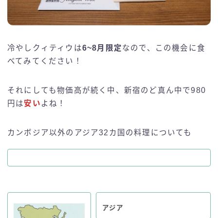
冷やしクィティウは
6~8月限定
なので、この機会に食
べてみてください！
それにしても物価高が続く中、新宿のど真ん中で980
円は
安い
よね！
カンボジア以外のアジア32カ国の料理についても
アジア