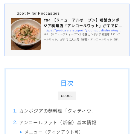
Spotify for Podcasters
#94 【リニューアルオープン】老舗カンボ
ジア料理店「アンコールワット」がすでに...
https://podcasters.spotify.com/pod/show/ogu-gourmet/episodes/94-e28i17d
#94 【リニューアルオープン】老舗カンボジア料理店「アンコ
ールワット」がすでに大人気（新宿）アンコールワット（新
宿） 創業40年以上の老舗カンボジア料理店 広々・高級感あふれ
る店内クィティウ（6種類） カンボジアの麺料理 米粉から作ら
れるビーフン 6~8月限定で冷やしバージョンあり 酸味とほのか
な甘み 980円とリーズナブル
目次
CLOSE
カンボジアの麺料理「クィティウ」
アンコールワット（新宿）基本情報
メニュー（テイクアウト可）