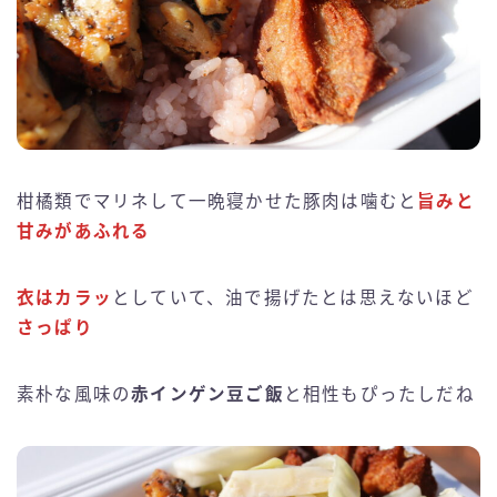
柑橘類でマリネして一晩寝かせた豚肉は噛むと
旨みと
甘みがあふれる
衣はカラッ
としていて、油で揚げたとは思えないほど
さっぱり
素朴な風味の
赤インゲン豆ご飯
と相性もぴったしだね