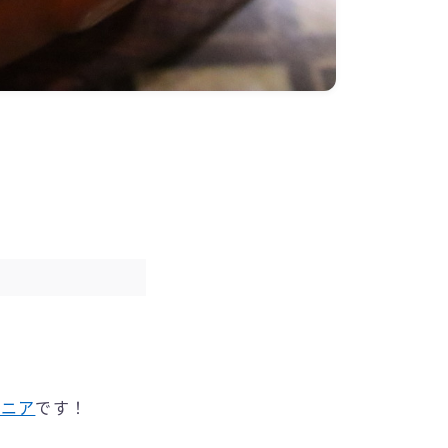
マニア
です！