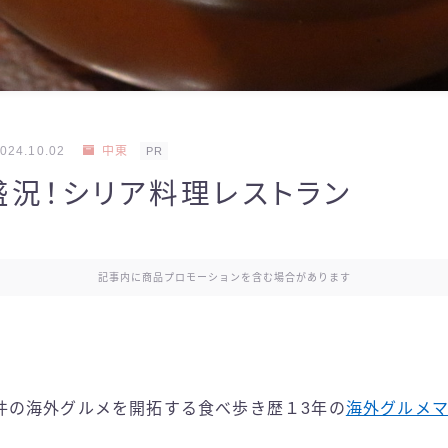
024.10.02
中東
PR
盛況！シリア料理レストラン
記事内に商品プロモーションを含む場合があります
件の海外グルメを開拓する食べ歩き歴１3年の
海外グルメ