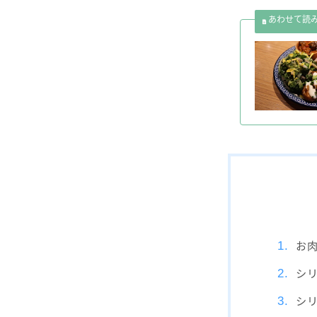
お
シ
シ