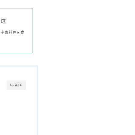
0選
で中東料理を食
CLOSE