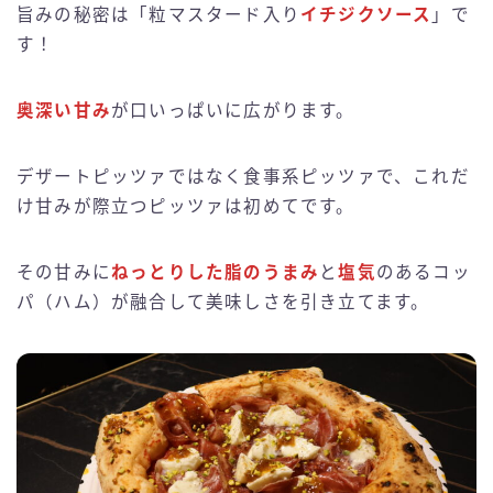
旨みの秘密は「粒マスタード入り
イチジクソース
」で
す！
奥深い甘み
が口いっぱいに広がります。
デザートピッツァではなく食事系ピッツァで、これだ
け甘みが際立つピッツァは初めてです。
その甘みに
ねっとりした脂のうまみ
と
塩気
のあるコッ
パ（ハム）が融合して美味しさを引き立てます。