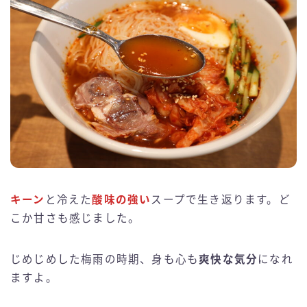
キーン
と冷えた
酸味の強い
スープで生き返ります。ど
こか甘さも感じました。
じめじめした梅雨の時期、身も心も
爽快な気分
になれ
ますよ。