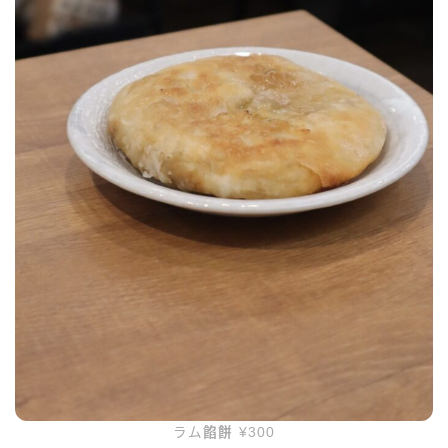
ラム
餡餅
¥300