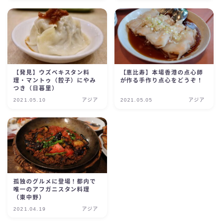
【発見】ウズベキスタン料
【恵比寿】本場香港の点心師
理・マントゥ（餃子）にやみ
が作る手作り点心をどうぞ！
つき（日暮里）
2021.05.10
アジア
2021.05.05
アジア
孤独のグルメに登場！都内で
唯一のアフガニスタン料理
（東中野）
2021.04.19
アジア