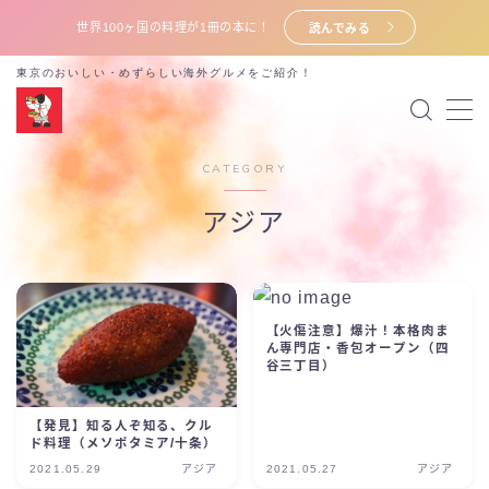
世界100ヶ国の料理が1冊の本に！
読んでみる
東京のおいしい・めずらしい海外グルメをご紹介！
MENU
プロフィール
CATEGORY
ポッドキャスト
アジア
X (旧twitter)
電子書籍
【火傷注意】爆汁！本格肉ま
ん専門店・香包オープン（四
谷三丁目）
お問い合わせ
【発見】知る人ぞ知る、クル
ド料理（メソポタミア/十条）
2021.05.29
アジア
2021.05.27
アジア