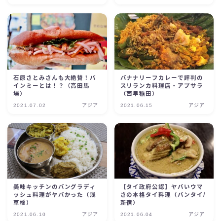
石原さとみさんも大絶賛！バ
バナナリーフカレーで評判の
インミーとは！？（高田馬
スリランカ料理店・アプサラ
場）
（西早稲田）
2021.07.02
アジア
2021.06.15
アジア
美味キッチンのバングラディ
【タイ政府公認】ヤバいウマ
ッシュ料理がヤバかった（浅
さの本格タイ料理（バンタイ/
草橋）
新宿）
2021.06.10
アジア
2021.06.04
アジア