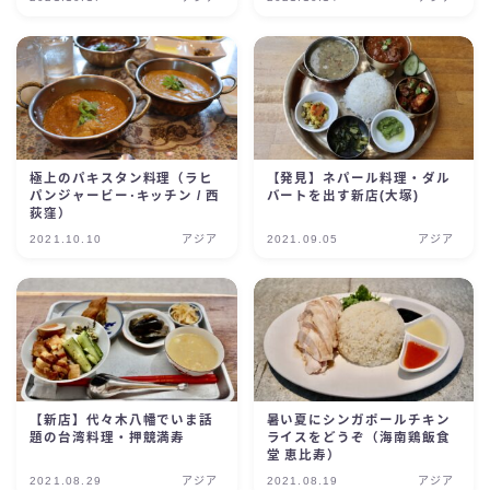
極上のパキスタン料理（ラヒ
【発見】ネパール料理・ダル
パンジャービー･キッチン / 西
バートを出す新店(大塚)
荻窪）
2021.10.10
アジア
2021.09.05
アジア
【新店】代々木八幡でいま話
暑い夏にシンガポールチキン
題の台湾料理・押競満寿
ライスをどうぞ（海南鶏飯食
堂 恵比寿）
2021.08.29
アジア
2021.08.19
アジア