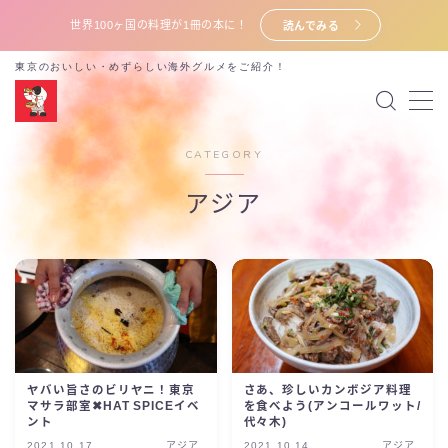
世界100ヶ国の料理が1冊の本に！
読んでみる
東京のおいしい・めずらしい海外グルメをご紹介！
MENU
プロフィール
CATEGORY
ポッドキャスト
アジア
X (旧twitter)
電子書籍
お問い合わせ
ヤバい旨さのビリヤニ！東京
さあ、珍しいカンボジア料理
マサラ部室✖︎HAT SPICEイベ
を食べよう(アンコールワット/
ント
代々木)
2021.10.17
アジア
2021.10.14
アジア